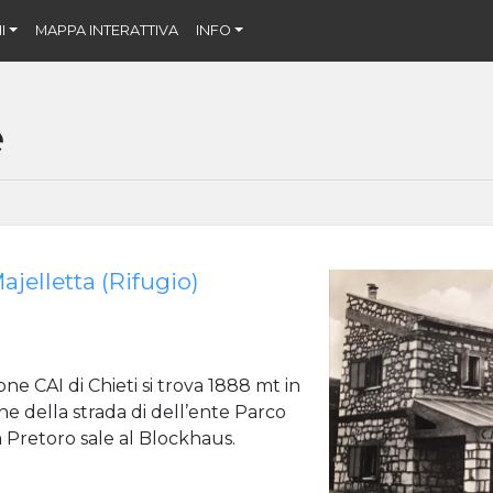
I
MAPPA INTERATTIVA
INFO
e
ajelletta (Rifugio)
ione CAI di Chieti si trova 1888 mt in
ine della strada di dell’ente Parco
a Pretoro sale al Blockhaus.