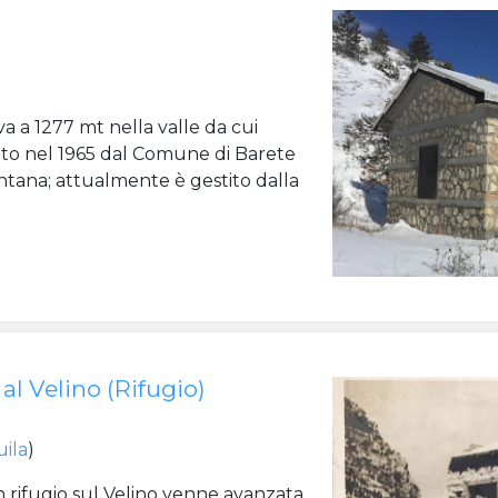
)
va a 1277 mt nella valle da cui
ito nel 1965 dal Comune di Barete
tana; attualmente è gestito dalla
al Velino (Rifugio)
uila
)
n rifugio sul Velino venne avanzata