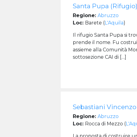
Santa Pupa (Rifugio
Regione:
Abruzzo
Loc:
Barete (
L'Aquila
)
Il rifugio Santa Pupa si tro
prende il nome. Fu costru
assieme alla Comunità Mon
sottosezione CAI di […]
Sebastiani Vincenzo 
Regione:
Abruzzo
Loc:
Rocca di Mezzo (
L'Aq
La proposta di costruire u