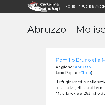
HOME
RIFUGI E BIVACCH
Abruzzo – Molis
Pomilio Bruno alla M
Regione:
Abruzzo
Loc:
Rapino (
Chieti
)
Il rifugio Pomilio della sez
località Majelletta al term
Majella (ex S.S. 263) che d