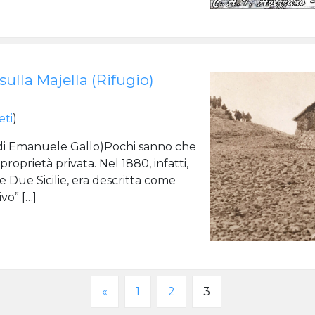
sulla Majella (Rifugio)
eti
)
(di Emanuele Gallo)Pochi sanno che
roprietà privata. Nel 1880, infatti,
e Due Sicilie, era descritta come
vo” […]
«
1
2
3