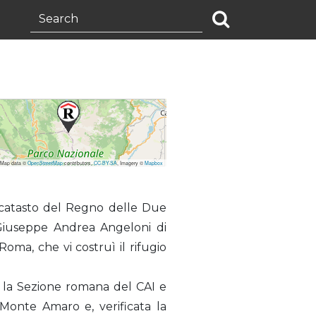
 Map data ©
OpenStreetMap
contributors,
CC-BY-SA
, Imagery ©
Mapbox
l catasto del Regno delle Due
e Giuseppe Andrea Angeloni di
oma, che vi costruì il rifugio
ra la Sezione romana del CAI e
 Monte Amaro e, verificata la