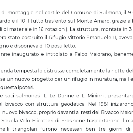
 di montaggio nel cortile del Comune di Sulmona, il 9
o e il 10 il tutto trasferito sul Monte Amaro, grazie all’a
 di materiale in 16 rotazioni). La struttura, montata in 3 
a stato costruito il Rifugio Vittorio Emanuele II, avev
gno e disponeva di 10 posti letto.
 venne inaugurato e intitolato a Falco Maiorano, beneme
da tempesta lo distrusse completamente la notte del 
se un nuovo progetto per un rifugio in muratura, ma l’ec
 questa ipotesi.
ue soci sulmonesi, L. Le Donne e L. Mininni, present
 bivacco con struttura geodetica. Nel 1981 iniziarono
l nuovo bivacco, proprio davanti ai resti del Bivacco Maio
ella Scuola Volo Elicotteri di Frosinone trasportarono il
nelli triangolari furono necessari ben tre giorni d