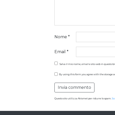
Nome
*
Email
*
Salva il mio nome, email e sito web in questo 
By using this form you agree with the storage a
Questo sito utilizza Akismet per ridurre lo spam.
Sc