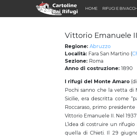
HOME
RIFUGI E BIVACCH
Vittorio Emanuele II
Regione:
Abruzzo
Località:
Fara San Martino (
Ch
Sezione:
Roma
Anno di costruzione:
1890
Vittorio Emanuele II sulla Majella (Rifugio)
I rifugi del Monte Amaro
(d
Pochi sanno che la vetta di 
Sicilie, era descritta come 
Roccaraso, primo presidente d
Vittorio Emanuele II. Nel 1937 
L’idea di costruire un rifugi
quella di Chieti. Il 29 giug