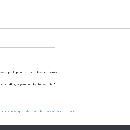
browser per la prossima volta che commento.
nd handling of your data by this website.
*
opri come vengono elaborati i dati derivati dai commenti
.