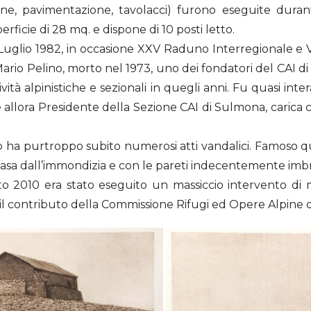
e, pavimentazione, tavolacci) furono eseguite durant
rficie di 28 mq. e dispone di 10 posti letto.
18 Luglio 1982, in occasione XXV Raduno Interregionale e
 Mario Pelino, morto nel 1973, uno dei fondatori del CAI
tività alpinistiche e sezionali in quegli anni. Fu quasi i
 e allora Presidente della Sezione CAI di Sulmona, carica c
cco ha purtroppo subito numerosi atti vandalici. Famoso 
vasa dall’immondizia e con le pareti indecentemente imbr
o 2010 era stato eseguito un massiccio intervento di m
l contributo della Commissione Rifugi ed Opere Alpine d