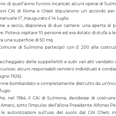
nverno di quell’anno furono incaricati alcuni operai di Sul
ezioni CAI di Roma e Chieti stipularono un accordo per
Emanuele II”, inaugurato il 14 luglio.
trame a secco, disponeva di due camere: una aperta al pub
ave. Poteva ospitare 10 persone ed era dotato di stufa a 
va una superficie di 50 mq.
 Comune di Sulmona partecipò con £ 200 alla costruz
ccheggiato delle suppellettili e subì vari atti vandalic
curioso: alcuni responsabili vennero individuati e conda
ugno 1926).
 venne bombardato e completamente distrutto da un’incur
fugio.
e, nel 1964, il CAI di Sulmona, decidesse di costruir
Amaro, sotto l’impulso dell’allora Presidente Alfonso Pel
 le autorizzazioni sull’uso del suolo dal CAI Chieti, i