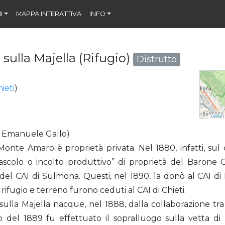
I
MAPPA INTERATTIVA
INFO
 sulla Majella (Rifugio)
Distrutto
ieti
)
Leaflet
|
i Emanuele Gallo)
Monte Amaro è proprietà privata. Nel 1880, infatti, su
“pascolo o incolto produttivo” di proprietà del Baron
el CAI di Sulmona. Questi, nel 1890, la donò al CAI di R
rifugio e terreno furono ceduti al CAI di Chieti.
o sulla Majella nacque, nel 1888, dalla collaborazione t
no del 1889 fu effettuato il sopralluogo sulla vetta di