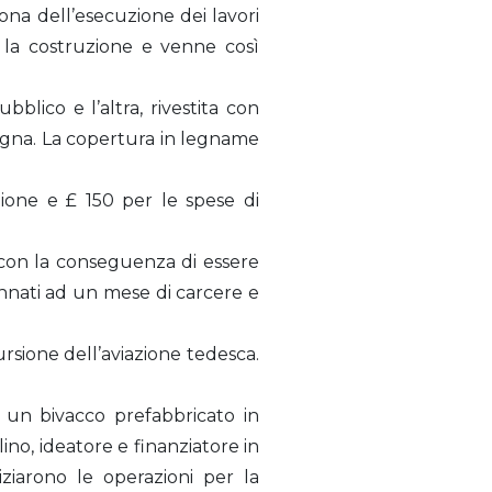
mona dell’esecuzione dei lavori
 la costruzione e venne così
blico e l’altra, rivestita con
legna. La copertura in legname
ione e £ 150 per le spese di
i con la conseguenza di essere
nnati ad un mese di carcere e
sione dell’aviazione tedesca.
e un bivacco prefabbricato in
ino, ideatore e finanziatore in
niziarono le operazioni per la