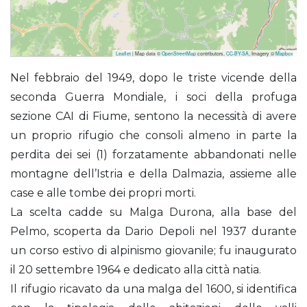
Leaflet
| Map data ©
OpenStreetMap
contributors,
CC-BY-SA
, Imagery ©
Mapbox
Città di Fiume (Rifugio)
Nel febbraio del 1949, dopo le triste vicende della
seconda Guerra Mondiale, i soci della profuga
sezione CAI di Fiume, sentono la necessità di avere
un proprio rifugio che consoli almeno in parte la
perdita dei sei (1) forzatamente abbandonati nelle
montagne dell’Istria e della Dalmazia, assieme alle
case e alle tombe dei propri morti.
La scelta cadde su Malga Durona, alla base del
Pelmo, scoperta da Dario Depoli nel 1937 durante
un corso estivo di alpinismo giovanile; fu inaugurato
il 20 settembre 1964 e dedicato alla città natia.
Il rifugio ricavato da una malga del 1600, si identifica