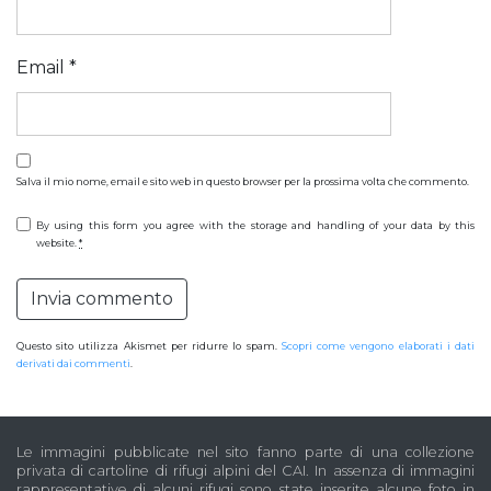
Email
*
Salva il mio nome, email e sito web in questo browser per la prossima volta che commento.
By using this form you agree with the storage and handling of your data by this
website.
*
Questo sito utilizza Akismet per ridurre lo spam.
Scopri come vengono elaborati i dati
derivati dai commenti
.
Le immagini pubblicate nel sito fanno parte di una collezione
privata di cartoline di rifugi alpini del CAI. In assenza di immagini
rappresentative di alcuni rifugi sono state inserite alcune foto in