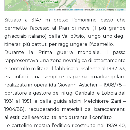
Leaflet
| Map data ©
OpenStreetMap
contributors,
CC-BY-SA
, Imagery ©
Mapbox
Brizio Pietro (Bivacco)
Situato a 3147 m presso l’omonimo passo che
permette l’accesso al Pian di neve (il più grande
ghiacciaio italiano) dalla Val d’Avio, lungo uno degli
itinerari più battuti per raggiungere l’Adamello.
Durante la Prima guerra mondiale, il passo
rappresentava una zona nevralgica di attestamento
e controllo militare. Il fabbricato, risalente al 1932-33,
era infatti una semplice capanna quadrangolare
realizzata in opera (da Giovanni Asticher – 1908/78 –
portatore e gestore dei rifugi Garibaldi e Lobbia dal
1931 al 1951, e dalla guida alpini Melchiorre Zani –
1904/88), recuperando materiali dai baraccamenti
allestiti dall’esercito italiano durante il conflitto.
Le cartoline mostra l’edificio ricostruito nel 1939-40,