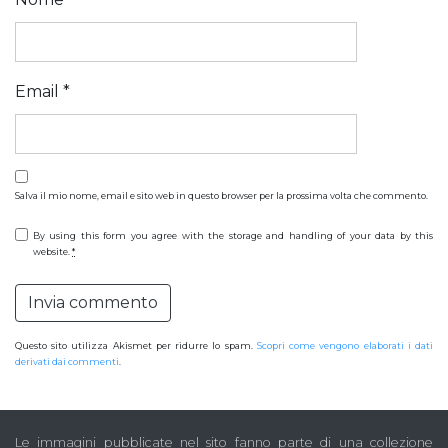
Email
*
Salva il mio nome, email e sito web in questo browser per la prossima volta che commento.
By using this form you agree with the storage and handling of your data by this
website.
*
Questo sito utilizza Akismet per ridurre lo spam.
Scopri come vengono elaborati i dati
derivati dai commenti
.
Le immagini pubblicate nel sito fanno parte di una collezione