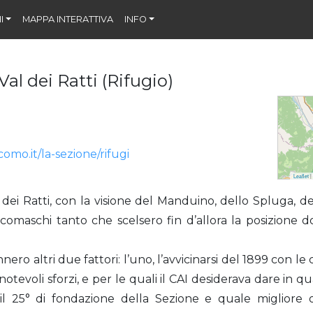
I
MAPPA INTERATTIVA
INFO
Val dei Ratti (Rifugio)
omo.it/la-sezione/rifugi
Leaflet
|
e dei Ratti, con la visione del Manduino, dello Spluga, de
i comaschi tanto che scelsero fin d’allora la posizione d
ero altri due fattori: l’uno, l’avvicinarsi del 1899 con le 
tevoli sforzi, e per le quali il CAI desiderava dare in q
a il 25° di fondazione della Sezione e quale miglio