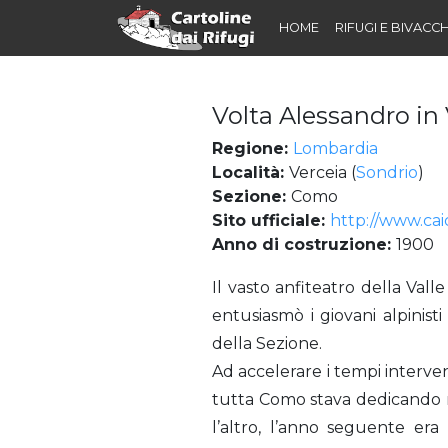
HOME
RIFUGI E BIVACCH
Volta Alessandro in 
Regione:
Lombardia
Località:
Verceia (
Sondrio
)
Sezione:
Como
Sito ufficiale:
http://www.caic
Anno di costruzione:
1900
Volta Alessandro in Val dei Ratti (Rifugio)
Il vasto anfiteatro della Vall
entusiasmò i giovani alpinist
della Sezione.
Ad accelerare i tempi intervenn
tutta Como stava dedicando no
l’altro, l’anno seguente er