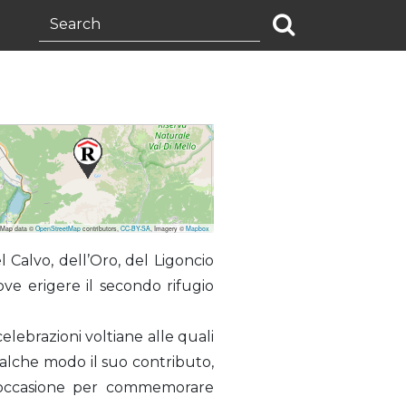
 Map data ©
OpenStreetMap
contributors,
CC-BY-SA
, Imagery ©
Mapbox
l Calvo, dell’Oro, del Ligoncio
ove erigere il secondo rifugio
celebrazioni voltiane alle quali
ualche modo il suo contributo,
re occasione per commemorare