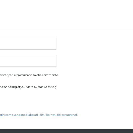
browser per la prossima volta che commento.
nd handling of your data by this website.
*
opri come vengono elaborati i dati derivati dai commenti
.