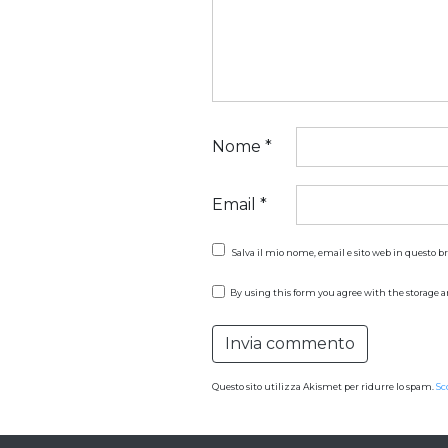
Nome
*
Email
*
Salva il mio nome, email e sito web in questo 
By using this form you agree with the storage a
Questo sito utilizza Akismet per ridurre lo spam.
Sc