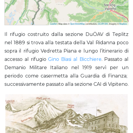
Leaflet
| Map data ©
OpenStreetMap
contributors,
CC-BY-SA
, Imagery ©
Mapbox
Vedretta Pendente (Rifugio) già Teplitzerhütte
Il rifugio costruito dalla sezione DuÖAV di Teplitz
nel 1889 si trova alla testata della Val Ridanna poco
sopra il rifugio Vedretta Piana e lungo l’itinerario di
accesso al rifugio
Gino Biasi al Bicchiere
. Passato al
Demanio Militare Italiano nel 1919 servì per un
periodo come casermetta alla Guardia di Finanza;
successivamente passato alla sezione CAI di Vipiteno.