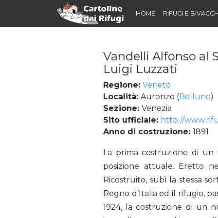
HOME
RIFUGI E BIVACCH
Vandelli Alfonso al 
Luigi Luzzati
Regione:
Veneto
Località:
Auronzo (
Belluno
)
Sezione:
Venezia
Sito ufficiale:
http://www.rif
Anno di costruzione:
1891
Vandelli Alfonso al Sorapiss (Rifugio) già Pfalzgauhütte, già Rifugio Cesare Luigi Luzzati
La prima costruzione di un r
posizione attuale. Eretto 
Ricostruito, subì la stessa s
Regno d’Italia ed il rifugio, 
1924, la costruzione di un n