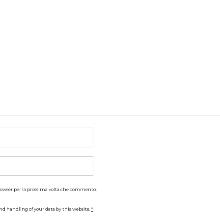
browser per la prossima volta che commento.
nd handling of your data by this website.
*