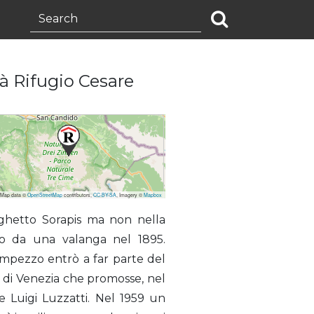
ià Rifugio Cesare
 Map data ©
OpenStreetMap
contributors,
CC-BY-SA
, Imagery ©
Mapbox
laghetto Sorapis ma non nella
to da una valanga nel 1895.
’Ampezzo entrò a far parte del
AI di Venezia che promosse, nel
e Luigi Luzzatti. Nel 1959 un