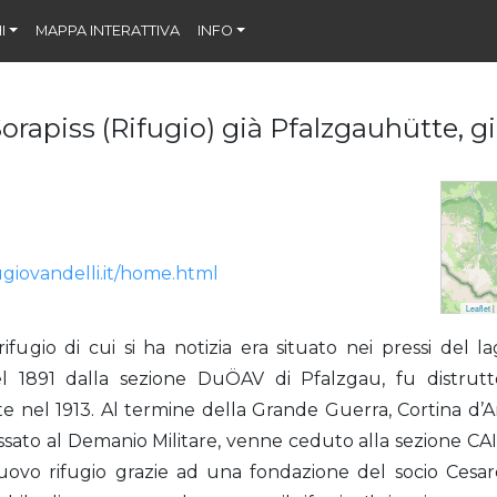
I
MAPPA INTERATTIVA
INFO
Sorapiss (Rifugio) già Pfalzgauhütte, g
ugiovandelli.it/home.html
Leaflet
|
ifugio di cui si ha notizia era situato nei pressi del 
nel 1891 dalla sezione DuÖAV di Pfalzgau, fu distrut
orte nel 1913. Al termine della Grande Guerra, Cortina d
passato al Demanio Militare, venne ceduto alla sezione C
uovo rifugio grazie ad una fondazione del socio Cesar