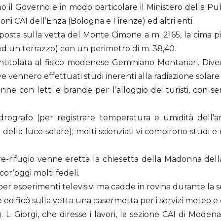
o il Governo e in modo particolare il Ministero della Pu
oni CAI dell’Enza (Bologna e Firenze) ed altri enti.
posta sulla vetta del Monte Cimone a m. 2165, la cima p
 ed un terrazzo) con un perimetro di m. 38,40.
titolata al fisico modenese Geminiano Montanari. Diven
vennero effettuati studi inerenti alla radiazione solare e
ne con letti e brande per l’alloggio dei turisti, con ser
drografo (per registrare temperatura e umidità dell’ar
 della luce solare); molti scienziati vi compirono studi e
re-rifugio venne eretta la chiesetta della Madonna dell
or’oggi molti fedeli.
ò per esperimenti televisivi ma cadde in rovina durante l
e edificò sulla vetta una casermetta per i servizi meteo 
. L. Giorgi, che diresse i lavori, la sezione CAI di Mode