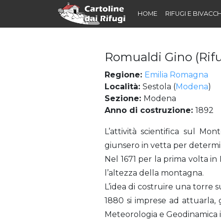
HOME
RIFUGI E BIVACCH
Romualdi Gino (Rifu
Regione:
Emilia Romagna
Località:
Sestola (
Modena
)
Sezione:
Modena
Anno di costruzione:
1892
Romualdi Gino (Rifugio) già Rifugio Osservatorio sul Monte Cimone
L’attività scientifica sul Mo
giunsero in vetta per determin
Nel 1671 per la prima volta in
l’altezza della montagna.
L’idea di costruire una torre
1880 si imprese ad attuarla, g
Meteorologia e Geodinamica 