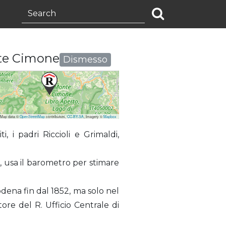
nte Cimone
Dismesso
 Map data ©
OpenStreetMap
contributors,
CC-BY-SA
, Imagery ©
Mapbox
, i padri Riccioli e Grimaldi,
a, usa il barometro per stimare
dena fin dal 1852, ma solo nel
tore del R. Ufficio Centrale di