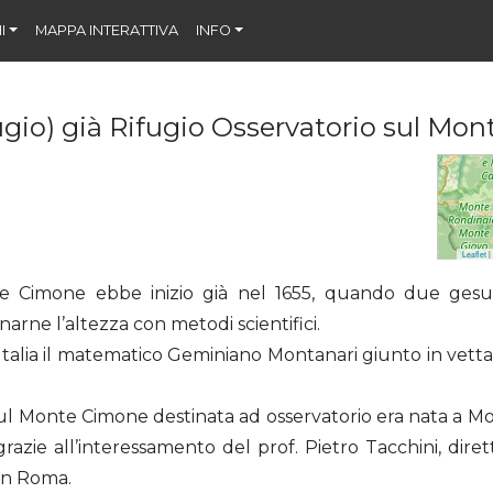
I
MAPPA INTERATTIVA
INFO
gio) già Rifugio Osservatorio sul Mo
Leaflet
|
nte Cimone ebbe inizio già nel 1655, quando due gesuiti
arne l’altezza con metodi scientifici.
 Italia il matematico Geminiano Montanari giunto in vett
 sul Monte Cimone destinata ad osservatorio era nata a Mo
razie all’interessamento del prof. Pietro Tacchini, diret
in Roma.