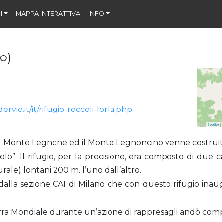
I
MAPPA INTERATTIVA
INFO
io)
ervio.it/it/rifugio-roccoli-lorla.php
Leaflet
|
tra il Monte Legnone ed il Monte Legnoncino venne costrui
olo”. Il rifugio, per la precisione, era composto di due c
rale) lontani 200 m. l’uno dall’altro.
alla sezione CAI di Milano che con questo rifugio inaugu
ra Mondiale durante un’azione di rappresagli andò com