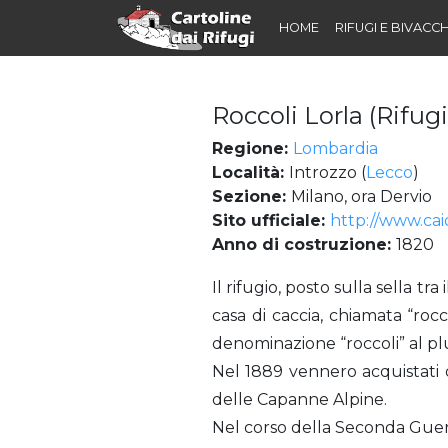
HOME
RIFUGI E BIVACCH
Roccoli Lorla (Rifug
Regione:
Lombardia
Località:
Introzzo (
Lecco
)
Sezione:
Milano, ora Dervio
Sito ufficiale:
http://www.caid
Anno di costruzione:
1820
Roccoli Lorla (Rifugio)
Il rifugio, posto sulla sella 
casa di caccia, chiamata “rocc
denominazione “roccoli” al plu
Nel 1889 vennero acquistati d
delle Capanne Alpine.
Nel corso della Seconda Guer