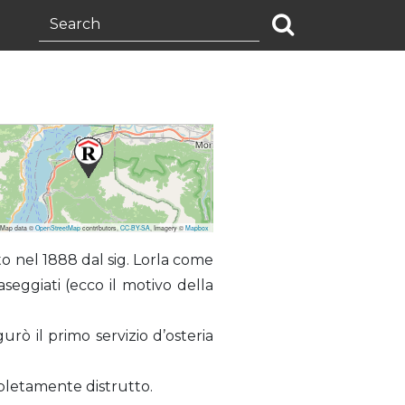
 Map data ©
OpenStreetMap
contributors,
CC-BY-SA
, Imagery ©
Mapbox
to nel 1888 dal sig. Lorla come
aseggiati (ecco il motivo della
rò il primo servizio d’osteria
pletamente distrutto.