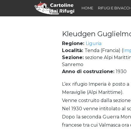
HOME
RIFUGI E BIVACCH
Kleudgen Guglielmo 
Regione:
Liguria
Località:
Tenda (Francia) (
Imp
Sezione:
sezione Alpi Maritti
Sanremo
Anno di costruzione:
1930
Kleudgen Guglielmo (Rifugio) già Rifugio Imperia al Lago Verde del Basto
L’ex rifugio Imperia è posto a 
Meraviglie (Alpi Marittime).
Venne costruito dalla sezione
Nel 1930 venne intitolato al s
Dopo la seconda Guerra Mondia
francese tra cui Valmasca ora 