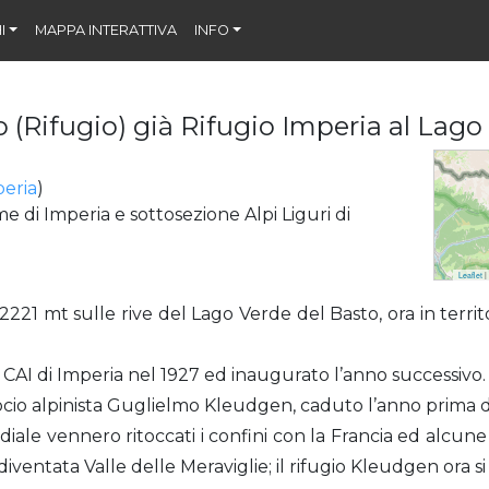
I
MAPPA INTERATTIVA
INFO
(Rifugio) già Rifugio Imperia al Lago
eria
)
me di Imperia e sottosezione Alpi Liguri di
Leaflet
|
2221 mt sulle rive del Lago Verde del Basto, ora in territ
 CAI di Imperia nel 1927 ed inaugurato l’anno successivo.
ocio alpinista Guglielmo Kleudgen, caduto l’anno prima da
le vennero ritoccati i confini con la Francia ed alcune v
diventata Valle delle Meraviglie; il rifugio Kleudgen ora