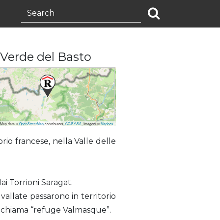
 Verde del Basto
 Map data ©
OpenStreetMap
contributors,
CC-BY-SA
, Imagery ©
Mapbox
orio francese, nella Valle delle
i Torrioni Saragat.
allate passarono in territorio
 si chiama “refuge Valmasque”.