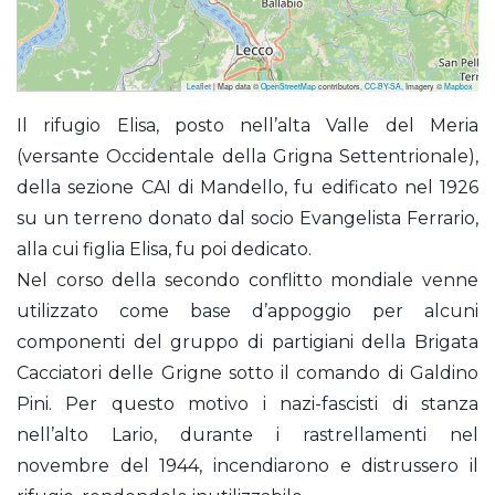
Leaflet
| Map data ©
OpenStreetMap
contributors,
CC-BY-SA
, Imagery ©
Mapbox
Elisa in Val Meria (Rifugio)
Il rifugio Elisa, posto nell’alta Valle del Meria
(versante Occidentale della Grigna Settentrionale),
della sezione CAI di Mandello, fu edificato nel 1926
su un terreno donato dal socio Evangelista Ferrario,
alla cui figlia Elisa, fu poi dedicato.
Nel corso della secondo conflitto mondiale venne
utilizzato come base d’appoggio per alcuni
componenti del gruppo di partigiani della Brigata
Cacciatori delle Grigne sotto il comando di Galdino
Pini. Per questo motivo i nazi-fascisti di stanza
nell’alto Lario, durante i rastrellamenti nel
novembre del 1944, incendiarono e distrussero il