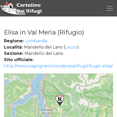
Elisa in Val Meria (Rifugio)
Regione:
Lombardia
Località:
Mandello del Lario (
Lecco
)
Sezione:
Mandello del Lario
Sito ufficiale:
http://www.caigrigne.it/wordpress/rifugi/rifugio-elisa/