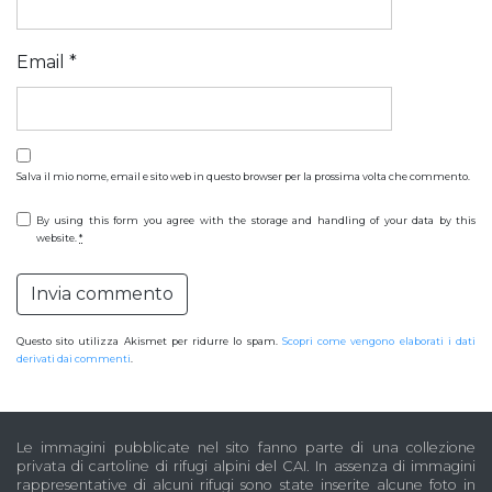
Email
*
Salva il mio nome, email e sito web in questo browser per la prossima volta che commento.
By using this form you agree with the storage and handling of your data by this
website.
*
Questo sito utilizza Akismet per ridurre lo spam.
Scopri come vengono elaborati i dati
derivati dai commenti
.
Le immagini pubblicate nel sito fanno parte di una collezione
privata di cartoline di rifugi alpini del CAI. In assenza di immagini
rappresentative di alcuni rifugi sono state inserite alcune foto in