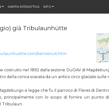
I
MAPPA INTERATTIVA
INFO
ugio) già Tribulaunhütte
ibulaunhuette.com/benvenuti.htm
Leaflet
|
e costruito nel 1892 dalla sezione DuÖAV di Magdeburgo i
ro della conca scavata da un antico circo glaciale sulle 
 Magdeburgo si legge che fu il parroco di Fleres di Dent
io, principalmente con lo scopo di fornire un punto 
el Tribulaun.