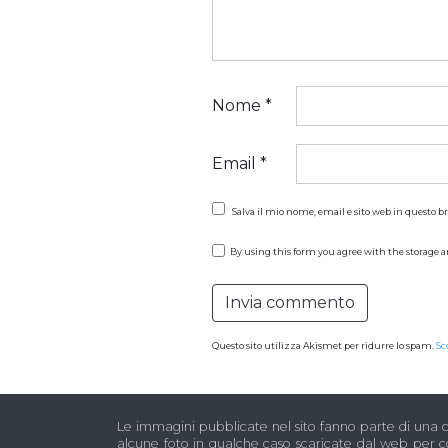
Nome
*
Email
*
Salva il mio nome, email e sito web in questo 
By using this form you agree with the storage a
Questo sito utilizza Akismet per ridurre lo spam.
Sc
Le immagini pubblicate nel sito fanno parte di una col
alcune foto in qualche caso scaricate dal web per 