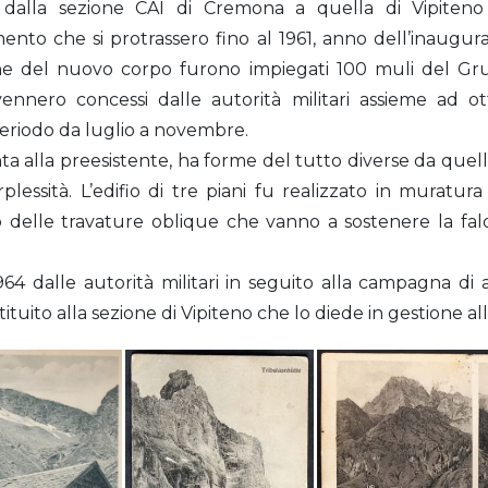
 dalla sezione CAI di Cremona a quella di Vipiteno c
mento che si protrassero fino al 1961, anno dell’inaugur
one del nuovo corpo furono impiegati 100 muli del Gru
nnero concessi dalle autorità militari assieme ad otto
eriodo da luglio a novembre.
a alla preesistente, ha forme del tutto diverse da quelle
rplessità. L’edifio di tre piani fu realizzato in mura
o delle travature oblique che vanno a sostenere la fa
964 dalle autorità militari in seguito alla campagna di a
stituito alla sezione di Vipiteno che lo diede in gestione al