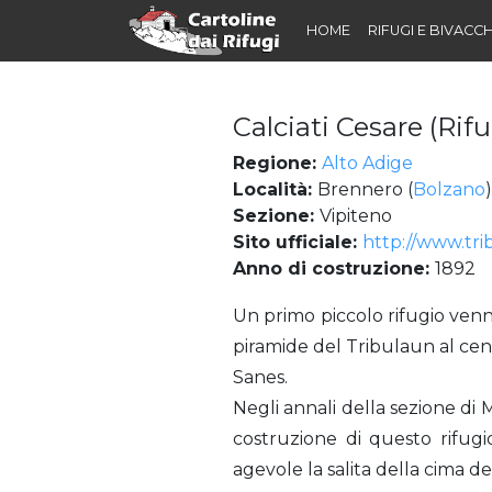
HOME
RIFUGI E BIVACCH
Calciati Cesare (Rif
Regione:
Alto Adige
Località:
Brennero (
Bolzano
)
Sezione:
Vipiteno
Sito ufficiale:
http://www.tr
Anno di costruzione:
1892
Calciati Cesare (Rifugio) già Tribulaunhütte
Un primo piccolo rifugio venn
piramide del Tribulaun al cent
Sanes.
Negli annali della sezione di
costruzione di questo rifug
agevole la salita della cima d