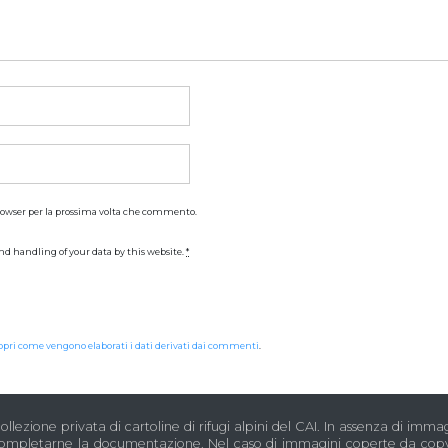
browser per la prossima volta che commento.
nd handling of your data by this website.
*
opri come vengono elaborati i dati derivati dai commenti
.
lezione privata di cartoline di rifugi alpini del CAI. In assenza di immagi
completarne la documentazione. Nel caso di immagini coperte da copyr