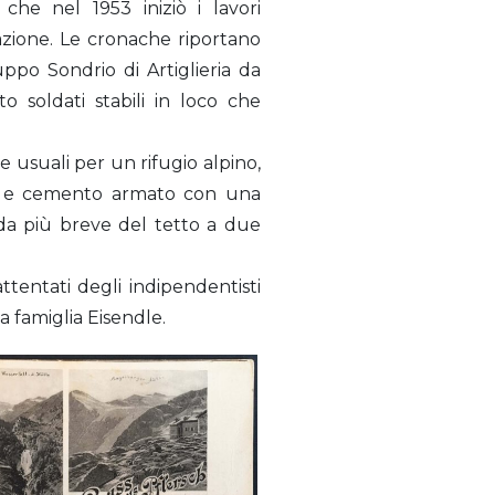
he nel 1953 iniziò i lavori
azione. Le cronache riportano
ppo Sondrio di Artiglieria da
 soldati stabili in loco che
 usuali per un rifugio alpino,
tura e cemento armato con una
lda più breve del tetto a due
ttentati degli indipendentisti
la famiglia Eisendle.