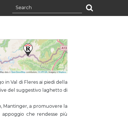
 Map data ©
OpenStreetMap
contributors,
CC-BY-SA
, Imagery ©
Mapbox
n Val di Fleres ai piedi della
rive del suggestivo laghetto di
ro, Mantinger, a promuovere la
di appoggio che rendesse più