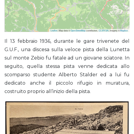
Leaflet
| Map data ©
OpenStreetMap
contributors,
CC-BY-SA
, Imagery ©
Mapbox
Stalder (Rifugio)
Il 13 febbraio 1936, durante le gare trivenete del
G.U.F., una discesa sulla veloce pista della Lunetta
sul monte Zebio fu fatale ad un giovane sciatore. In
seguito, quella stessa pista venne dedicata allo
scomparso studente Alberto Stalder ed a lui fu
dedicato anche il piccolo rifugio in muratura,
costruito proprio all’inizio della pista.