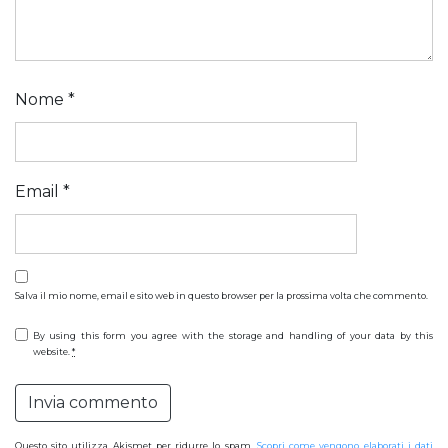
Nome
*
Email
*
Salva il mio nome, email e sito web in questo browser per la prossima volta che commento.
By using this form you agree with the storage and handling of your data by this
website.
*
Questo sito utilizza Akismet per ridurre lo spam.
Scopri come vengono elaborati i dati