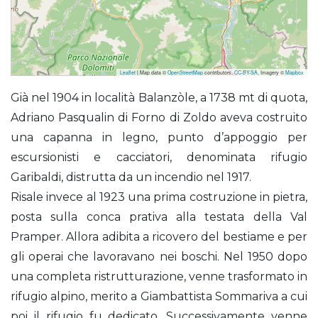
Leaflet
| Map data ©
OpenStreetMap
contributors,
CC-BY-SA
, Imagery ©
Mapbox
Sommariva al Pramperet (Rifugio)
Già nel 1904 in località Balanzòle, a 1738 mt di quota,
Adriano Pasqualin di Forno di Zoldo aveva costruito
una capanna in legno, punto d’appoggio per
escursionisti e cacciatori, denominata rifugio
Garibaldi, distrutta da un incendio nel 1917.
Risale invece al 1923 una prima costruzione in pietra,
posta sulla conca prativa alla testata della Val
Pramper. Allora adibita a ricovero del bestiame e per
gli operai che lavoravano nei boschi. Nel 1950 dopo
una completa ristrutturazione, venne trasformato in
rifugio alpino, merito a Giambattista Sommariva a cui
poi il rifugio fu dedicato. Successivamente venne