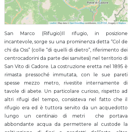
Leaflet
| Map data ©
OpenStreetMap
contributors,
CC-BY-SA
, Imagery ©
Mapbox
San Marco (Rifugio)
San Marco (Rifugio)Il rifugio, in posizione
incantevole, sorge su una prominenza detta “Col de
chi da Oss” (colle “di quelli di dietro”, riferimento dei
centrocadorini da parte dei sanvitesi) nel territorio di
San Vito di Cadore. La costruzione eretta nel 1895 è
rimasta pressoché immutata, con le sue pareti
spesse mezzo metro, rivestite internamente di
tavole di abete. Un particolare curioso, rispetto ad
altri rifugi del tempo, consisteva nel fatto che il
rifugio era ed è tuttora servito da un acquedotto
lungo un centinaio di metri che portava
abbondante acqua da permettere al custode la