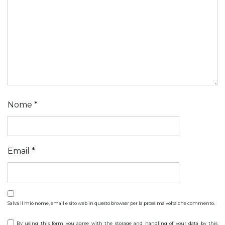
Nome
*
Email
*
Salva il mio nome, email e sito web in questo browser per la prossima volta che commento.
By using this form you agree with the storage and handling of your data by this