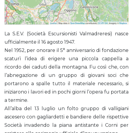
Leaflet
| Map data ©
OpenStreetMap
contributors,
CC-BY-SA
, Imagery ©
Mapbox
S.E.V. all’Alpe di Pianezzo (Rifugio)
La S.E.V. (Società Escursionisti Valmadreresi) nasce
ufficialmente il 16 agosto 1947.
Nel 1952, per onorare il 5° anniversario di fondazione
scaturì l’idea di erigere una piccola cappella a
ricordo dei caduti della montagna. Fu così che, con
l’abnegazione di un gruppo di giovani soci che
portarono a spalle tutto il materiale necessario, si
iniziarono i lavori ed in pochi giorni l’opera fu portata
a termine.
All’alba del 13 luglio un folto gruppo di valligiani
ascesero con gagliardetti e bandiere delle rispettive
Società invadendo la piana antistante i Corni per