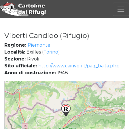
Viberti Candido (Rifugio)
Regione:
Piemonte
Località:
Exilles (
Torino
)
Sezione:
Rivoli
Sito ufficiale:
http://www.cairivoli.it/pag_baita.php
Anno di costruzione:
1948