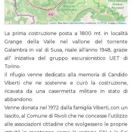
Leaflet
| Map data ©
OpenStreetMap
contributors,
CC-BY-SA
, Imagery ©
Mapbox
Viberti Candido (Rifugio)
La prima costruzione posta a 1800 mt. in località
Grange della Valle nel vallone del torrente
Galambra in val di Susa, risale all’anno 1948, grazie
all’ iniziativa del gruppo escursionistico UET di
Torino.
Il rifugio venne dedicato alla memoria di Candido
Viberti che ne sostenne e curò la costruzione,
ricavata da una casermetta militare in stato di
abbandono.
Venne donata nel 1972 dalla famiglia Viberti, con un
lascito, al Comune di Rivoli che ne concesse l’utilizzo
alle associazioni cittadine che svolgessero le proprie