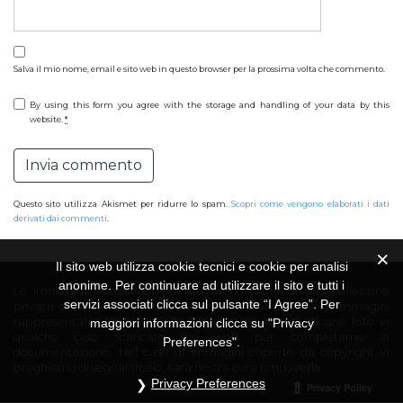
Salva il mio nome, email e sito web in questo browser per la prossima volta che commento.
By using this form you agree with the storage and handling of your data by this
website.
*
Questo sito utilizza Akismet per ridurre lo spam.
Scopri come vengono elaborati i dati
derivati dai commenti
.
Il sito web utilizza cookie tecnici e cookie per analisi
anonime. Per continuare ad utilizzare il sito e tutti i
Le immagini pubblicate nel sito fanno parte di una collezione
servizi associati clicca sul pulsante “I Agree”. Per
privata di cartoline di rifugi alpini del CAI. In assenza di immagini
rappresentative di alcuni rifugi sono state inserite alcune foto in
maggiori informazioni clicca su "Privacy
qualche caso scaricate dal web per completarne la
Preferences".
documentazione. Nel caso di immagini coperte da copyright vi
preghiamo di segnalarcelo, sarà nostra cure rimuoverle.
Privacy Preferences