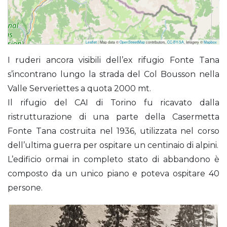
Leaflet
| Map data ©
OpenStreetMap
contributors,
CC-BY-SA
, Imagery ©
Mapbox
Casermetta Fonte Tana (Rifugio)
I ruderi ancora visibili dell’ex rifugio Fonte Tana
s’incontrano lungo la strada del Col Bousson nella
Valle Serveriettes a quota 2000 mt.
Il rifugio del CAI di Torino fu ricavato dalla
ristrutturazione di una parte della Casermetta
Fonte Tana costruita nel 1936, utilizzata nel corso
dell’ultima guerra per ospitare un centinaio di alpini.
L’edificio ormai in completo stato di abbandono è
composto da un unico piano e poteva ospitare 40
persone.