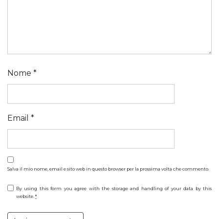
Nome
*
Email
*
Salva il mio nome, email e sito web in questo browser per la prossima volta che commento.
By using this form you agree with the storage and handling of your data by this
website.
*