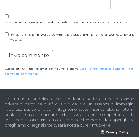
Salva il mio nome, email e sito web in questo browser per la prossima volta che commento.
By using this form you agree with the storage and handling of your data by this
website.
*
Questo sito utilizza Akismet per ridurre lo spam.
Scopri come vengono elaborati i dati
derivati dai commenti
.
Le immagini pubblicate nel sito fanno parte di una collezione
privata di cartoline di rifugi alpini del CAI. In assenza di immagini
rappresentative di alcuni rifugi sono state inserite alcune foto in
qualche caso scaricate dal web per completarne la
documentazione. Nel caso di immagini coperte da copyright vi
preghiamo di segnalarcelo, sarà nostra cure rimuoverle.