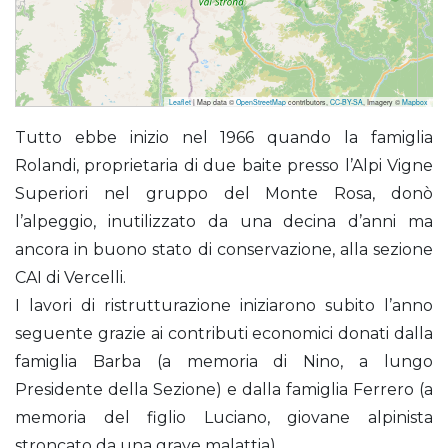
Leaflet
| Map data ©
OpenStreetMap
contributors,
CC-BY-SA
, Imagery ©
Mapbox
Barba – Ferrero (Rifugio)
Tutto ebbe inizio nel 1966 quando la famiglia
Rolandi, proprietaria di due baite presso l’Alpi Vigne
Superiori nel gruppo del Monte Rosa, donò
l’alpeggio, inutilizzato da una decina d’anni ma
ancora in buono stato di conservazione, alla sezione
CAI di Vercelli.
I lavori di ristrutturazione iniziarono subito l’anno
seguente grazie ai contributi economici donati dalla
famiglia Barba (a memoria di Nino, a lungo
Presidente della Sezione) e dalla famiglia Ferrero (a
memoria del figlio Luciano, giovane alpinista
stroncato da una grave malattia).