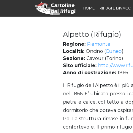
HOME
RIFUGI E BIVACCH
Alpetto (Rifugio)
Regione:
Piemonte
Località:
Oncino (
Cuneo
)
Sezione:
Cavour (Torino)
Sito ufficiale:
http://www.rifu
Anno di costruzione:
1866
Alpetto (Rifugio)
Il Rifugio dell’Alpetto è il pi
nel 1866. E’ ubicato presso i c
pietra e calce, col tetto a d
dormitorio che poteva ospitare
Po. La struttura rimase in fun
confortevole. Il primo rifugio