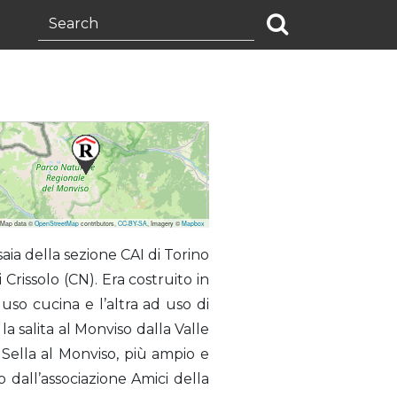
 Map data ©
OpenStreetMap
contributors,
CC-BY-SA
, Imagery ©
Mapbox
saia della sezione CAI di Torino
 Crissolo (CN). Era costruito in
uso cucina e l’altra ad uso di
a salita al Monviso dalla Valle
o Sella al Monviso, più ampio e
o dall’associazione Amici della