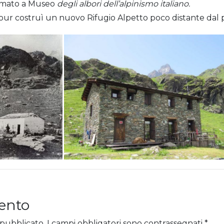
ormato a Museo
degli albori dell’alpinismo italiano.
vour costruì un nuovo Rifugio Alpetto poco distante dal
ento
 pubblicato.
I campi obbligatori sono contrassegnati
*