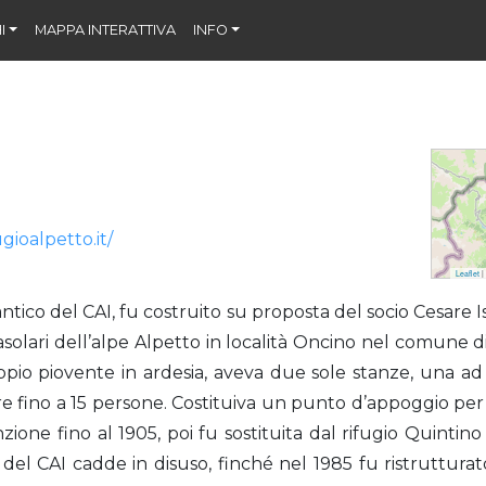
I
MAPPA INTERATTIVA
INFO
gioalpetto.it/
Leaflet
|
ù antico del CAI, fu costruito su proposta del socio Cesare I
asolari dell’alpe Alpetto in località Oncino nel comune di
oppio piovente in ardesia, aveva due sole stanze, una ad 
 fino a 15 persone. Costituiva un punto d’appoggio per l
zione fino al 1905, poi fu sostituita dal rifugio Quintin
 del CAI cadde in disuso, finché nel 1985 fu ristrutturat