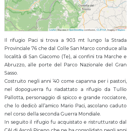
Leaflet
| Map data ©
OpenStreetMap
contributors,
CC-BY-SA
, Imagery ©
Mapbox
Paci Mario (Rifugio)
Il rifugio Paci si trova a 903 mt lungo la Strada
Provinciale 76 che dal Colle San Marco conduce alla
località di San Giacomo (Te), ai confini tra Marche e
Abruzzo, alle porte del Parco Nazionale del Gran
Sasso.
Costruito negli anni ’40 come capanna per i pastori,
nel dopoguerra fu riadattato a rifugio da Tullio
Pallotta, personaggio di spicco e grande rocciatore,
che lo dedicò all’amico Mario Paci, ascolano caduto
nel corso della seconda Guerra Mondiale.
In seguito il rifugio fu acquistato e ristrutturato dal
CAI di Ascoli Piceno che ne ha consolidato negli anni