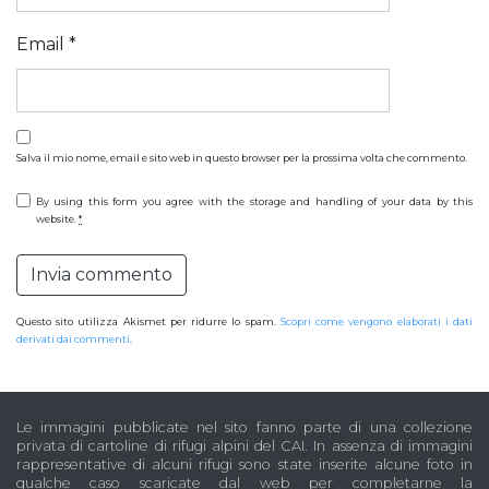
Email
*
Salva il mio nome, email e sito web in questo browser per la prossima volta che commento.
By using this form you agree with the storage and handling of your data by this
website.
*
Questo sito utilizza Akismet per ridurre lo spam.
Scopri come vengono elaborati i dati
derivati dai commenti
.
Le immagini pubblicate nel sito fanno parte di una collezione
privata di cartoline di rifugi alpini del CAI. In assenza di immagini
rappresentative di alcuni rifugi sono state inserite alcune foto in
qualche caso scaricate dal web per completarne la