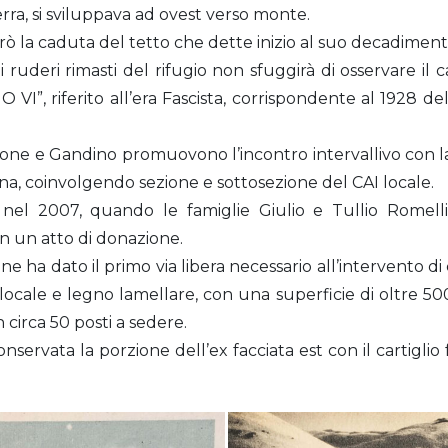
rra, si sviluppava ad ovest verso monte.
gistrò la caduta del tetto che dette inizio al suo decadiment
 ruderi rimasti del rifugio non sfuggirà di osservare il ca
NO VI”, riferito all’era Fascista, corrispondente al 1928 
lusone e Gandino promuovono l’incontro intervallivo con 
nna, coinvolgendo sezione e sottosezione del CAI locale.
a nel 2007, quando le famiglie Giulio e Tullio Romel
on un atto di donazione.
ne ha dato il primo via libera necessario all’intervento d
 locale e legno lamellare, con una superficie di oltre 50
 circa 50 posti a sedere.
nservata la porzione dell’ex facciata est con il cartiglio