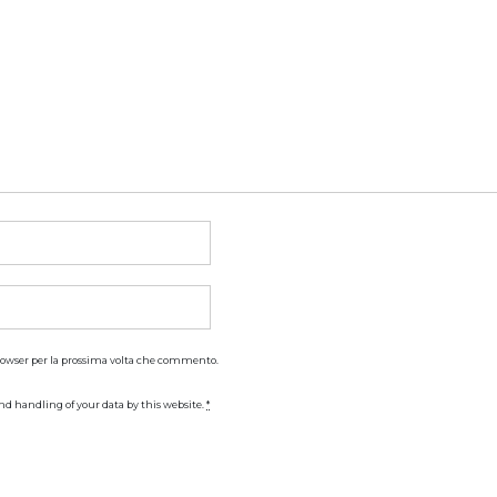
browser per la prossima volta che commento.
nd handling of your data by this website.
*