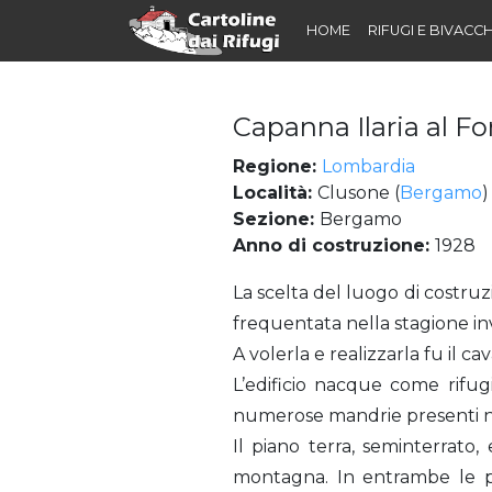
HOME
RIFUGI E BIVACCH
Capanna Ilaria al F
Regione:
Lombardia
Località:
Clusone (
Bergamo
)
Sezione:
Bergamo
Anno di costruzione:
1928
Capanna Ilaria al Formico (Rifugio)
La scelta del luogo di costruz
frequentata nella stagione inv
A volerla e realizzarla fu il ca
L’edificio nacque come rifug
numerose mandrie presenti ne
Il piano terra, seminterrat
montagna. In entrambe le pa