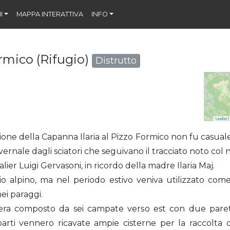
I
MAPPA INTERATTIVA
INFO
ormico (Rifugio)
Distrutto
Leaflet
|
ione della Capanna Ilaria al Pizzo Formico non fu casuale
ernale dagli sciatori che seguivano il tracciato noto col 
valier Luigi Gervasoni, in ricordo della madre Ilaria Maj.
io alpino, ma nel periodo estivo veniva utilizzato com
i paraggi.
o, era composto da sei campate verso est con due paret
rti vennero ricavate ampie cisterne per la raccolta d