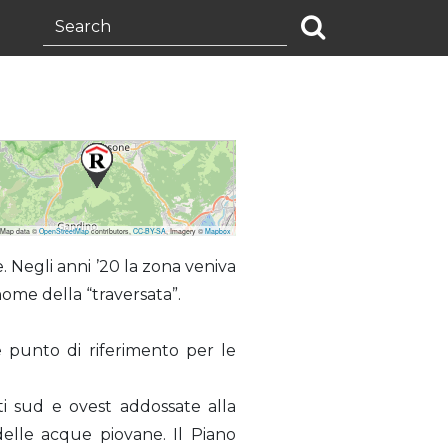
 Map data ©
OpenStreetMap
contributors,
CC-BY-SA
, Imagery ©
Mapbox
. Negli anni ’20 la zona veniva
nome della “traversata”.
e punto di riferimento per le
i sud e ovest addossate alla
elle acque piovane. Il Piano