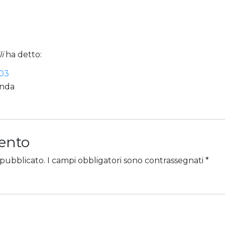
i
ha detto:
:03
enda
ento
 pubblicato.
I campi obbligatori sono contrassegnati
*