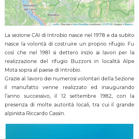
Leaflet
| Map data ©
OpenStreetMap
contributors,
CC-BY-SA
, Imagery ©
Mapbox
Buzzoni Giuseppe (Rifugio)
La sezione CAI di Introbio nasce nel 1978 e da subito
nasce la volontà di costruire un proprio rifugio. Fu
così che nel 1981 si dettero inizio ai lavori per la
realizzazione del rifugio Buzzoni in località Alpe
Mota sopra al paese di Introbio.
Grazie al lavoro dei numerosi volontari della Sezione
il manufatto venne realizzato ed inaugurando
l’anno successivo, il 12 settembre 1982, con la
presenza di molte autorità locali, tra cui il grande
alpinista Riccardo Cassin.