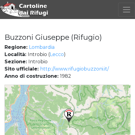
Buzzoni Giuseppe (Rifugio)
Regione:
Lombardia
Località:
Introbio (
Lecco
)
Sezione:
Introbio
Sito ufficiale:
http://www.rifugiobuzzoni.it/
Anno di costruzione:
1982