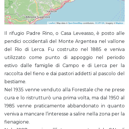
Leaflet
| Map data ©
OpenStreetMap
contributors,
CC-BY-SA
, Imagery ©
Mapbox
Padre Rino (Rifugio) già Casa Leveasso
Il rifugio Padre Rino, o Casa Leveasso, è posto alle
pendici occidentali del Monte Argentea nel vallone
del Rio di Lerca. Fu costruito nel 1885 e veniva
utilizzato come punto di appoggio nel periodo
estivo dalle famiglie di Campo e di Lerca per la
raccolta del fieno e dai pastori addetti al pascolo del
bestiame.
Nel 1935 venne venduto alla Forestale che ne prese
cura e lo ristrutturò una prima volta, ma dal 1950 al
1985 venne praticamente abbandonato in quanto
veniva a mancare l’interesse a salire nella zona per la
fienagione.