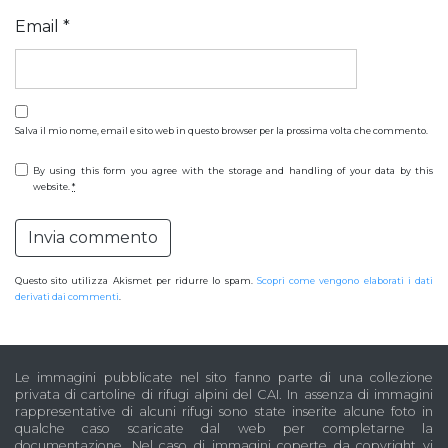
Email
*
Salva il mio nome, email e sito web in questo browser per la prossima volta che commento.
By using this form you agree with the storage and handling of your data by this
website.
*
Questo sito utilizza Akismet per ridurre lo spam.
Scopri come vengono elaborati i dati
derivati dai commenti
.
Le immagini pubblicate nel sito fanno parte di una collezione
privata di cartoline di rifugi alpini del CAI. In assenza di immagini
rappresentative di alcuni rifugi sono state inserite alcune foto in
qualche caso scaricate dal web per completarne la
documentazione. Nel caso di immagini coperte da copyright vi