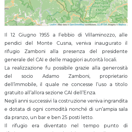
Leaflet
| Map data ©
OpenStreetMap
contributors,
CC-BY-SA
, Imagery ©
Mapbox
Zamboni Adamo al Cusna (Rifugio)
Il 12 Giugno 1955 a Febbio di Villaminozzo, alle
pendici del Monte Cusna, veniva inaugurato il
rifugio Zamboni alla presenza del presidente
generale del CAI e delle maggiori autorità locali.
La realizzazione fu possibile grazie alla generosità
del socio Adamo Zamboni, proprietario
dell’immobile, il quale ne concesse l’uso a titolo
gratuito all’allora sezione CAI dell’Enza.
Negli anni successivi la costruzione veniva ingrandita
e dotata di ogni comodità nonché di un’ampia sala
da pranzo, un bar e ben 25 posti letto.
Il rifugio era diventato nel tempo punto di