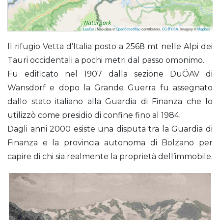
Leaflet
| Map data ©
OpenStreetMap
contributors,
CC-BY-SA
, Imagery ©
Mapbox
Vetta d’Italia (Rifugio) ora Neugersdoferhütte
Il rifugio Vetta d’Italia posto a 2568 mt nelle Alpi dei
Tauri occidentali a pochi metri dal passo omonimo.
Fu edificato nel 1907 dalla sezione DuÖAV di
Wansdorf e dopo la Grande Guerra fu assegnato
dallo stato italiano alla Guardia di Finanza che lo
utilizzò come presidio di confine fino al 1984.
Dagli anni 2000 esiste una disputa tra la Guardia di
Finanza e la provincia autonoma di Bolzano per
capire di chi sia realmente la proprietà dell’immobile.