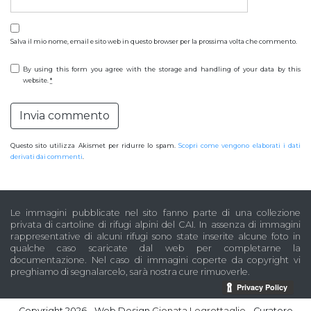
Salva il mio nome, email e sito web in questo browser per la prossima volta che commento.
By using this form you agree with the storage and handling of your data by this
website.
*
Questo sito utilizza Akismet per ridurre lo spam.
Scopri come vengono elaborati i dati
derivati dai commenti
.
Le immagini pubblicate nel sito fanno parte di una collezione
privata di cartoline di rifugi alpini del CAI. In assenza di immagini
rappresentative di alcuni rifugi sono state inserite alcune foto in
qualche caso scaricate dal web per completarne la
documentazione. Nel caso di immagini coperte da copyright vi
preghiamo di segnalarcelo, sarà nostra cure rimuoverle.
Copyright 2026 - Web Design
Gionata Legrottaglie
- Curatore