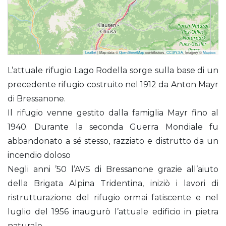
Leaflet
| Map data ©
OpenStreetMap
contributors,
CC-BY-SA
, Imagery ©
Mapbox
Lago Rodella (Rifugio) già Radelseehaus
L’attuale rifugio Lago Rodella sorge sulla base di un
precedente rifugio costruito nel 1912 da Anton Mayr
di Bressanone.
Il rifugio venne gestito dalla famiglia Mayr fino al
1940. Durante la seconda Guerra Mondiale fu
abbandonato a sé stesso, razziato e distrutto da un
incendio doloso
Negli anni ’50 l’AVS di Bressanone grazie all’aiuto
della Brigata Alpina Tridentina, iniziò i lavori di
ristrutturazione del rifugio ormai fatiscente e nel
luglio del 1956 inaugurò l’attuale edificio in pietra
naturale.