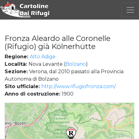
Fronza Aleardo alle Coronelle
(Rifugio) già Kölnerhütte
Regione:
Alto Adige
Località:
Nova Levante (
Bolzano
)
Sezione:
Verona, dal 2010 passato alla Provincia
Autonoma di Bolzano
Sito ufficiale:
http://www.rifugiofronza.com/
Anno di costruzione:
1900