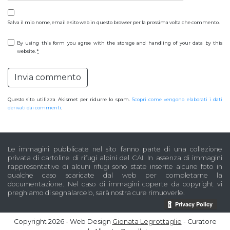
Salva il mio nome, email e sito web in questo browser per la prossima volta che commento.
By using this form you agree with the storage and handling of your data by this
website.
*
Questo sito utilizza Akismet per ridurre lo spam.
Scopri come vengono elaborati i dati
derivati dai commenti
.
Le immagini pubblicate nel sito fanno parte di una collezione
privata di cartoline di rifugi alpini del CAI. In assenza di immagini
rappresentative di alcuni rifugi sono state inserite alcune foto in
qualche caso scaricate dal web per completarne la
documentazione. Nel caso di immagini coperte da copyright vi
preghiamo di segnalarcelo, sarà nostra cure rimuoverle.
Copyright 2026 - Web Design
Gionata Legrottaglie
- Curatore