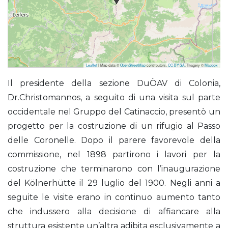
Leaflet
| Map data ©
OpenStreetMap
contributors,
CC-BY-SA
, Imagery ©
Mapbox
Fronza Aleardo alle Coronelle (Rifugio) già Kölnerhütte
Il presidente della sezione DuÖAV di Colonia,
Dr.Christomannos, a seguito di una visita sul parte
occidentale nel Gruppo del Catinaccio, presentò un
progetto per la costruzione di un rifugio al Passo
delle Coronelle. Dopo il parere favorevole della
commissione, nel 1898 partirono i lavori per la
costruzione che terminarono con l’inaugurazione
del Kölnerhütte il 29 luglio del 1900. Negli anni a
seguite le visite erano in continuo aumento tanto
che indussero alla decisione di affiancare alla
struttura esistente un’altra adibita esclusivamente a