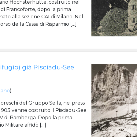
ario Höchsterhütte, costruito nel
di Francoforte, dopo la prima
ato alla sezione CAI di Milano. Nel
corso della Cassa di Risparmio […]
ifugio) già Pisciadu-See
zano
)
toreschi del Gruppo Sella, nei pressi
 1903 venne costruito il Pisciadu-See
V di Bamberga. Dopo la prima
 Militare affidò […]