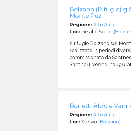
Bolzano (Rifugio) gi
Monte Pez
Regione:
Alto Adige
Loc:
Fiè allo Sciliar (
Bolza
Il rifugio Bolzano sul Mon
realizzate in periodi divers
commissionata da Santnes 
Santner), venne inaugurata
Borletti Aldo e Vanni
Regione:
Alto Adige
Loc:
Stelvio (
Bolzano
)