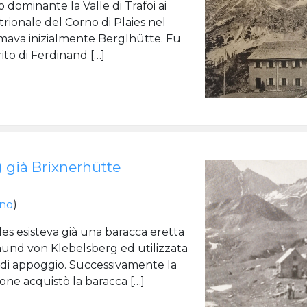
o dominante la Valle di Trafoi ai
trionale del Corno di Plaies nel
amava inizialmente Berglhütte. Fu
ito di Ferdinand […]
 già Brixnerhütte
ano
)
lles esisteva già una baracca eretta
und von Klebelsberg ed utilizzata
 di appoggio. Successivamente la
ne acquistò la baracca […]