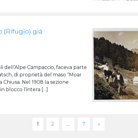
 (Rifugio) già
scoli dell’Alpe Campaccio, faceva parte
tsch, di proprietà del maso “Moar
a Chiusa. Nel 1908 la sezione
n blocco l’intera […]
1
2
…
7
»