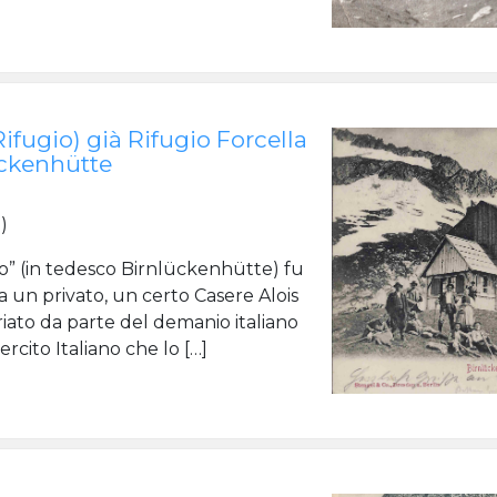
ifugio) già Rifugio Forcella
ückenhütte
o
)
cco” (in tedesco Birnlückenhütte) fu
a un privato, un certo Casere Alois
iato da parte del demanio italiano
rcito Italiano che lo […]