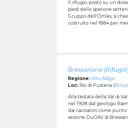
Il rifugio, posto su un doss
piedi dello sperone setten
Gruppo dell’Ortles, si chi
costruito nel 1884 per mer
Bressanone (Rifugio)
Regione:
Alto Adige
Loc:
Rio di Pusteria (
Bolz
Alla testata della Val di Va
nel 1908 dal geologo Raim
dai cacciatori come punto
sezione DuÖAV di Bressano