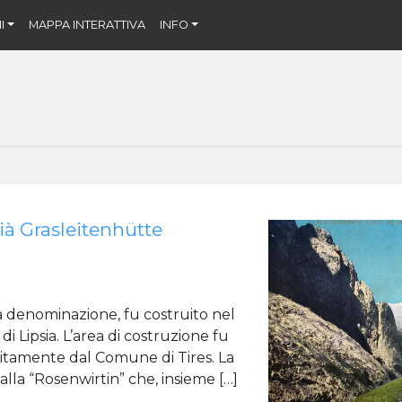
I
MAPPA INTERATTIVA
INFO
ià Grasleitenhütte
ma denominazione, fu costruito nel
 Lipsia. L’area di costruzione fu
uitamente dal Comune di Tires. La
alla “Rosenwirtin” che, insieme […]