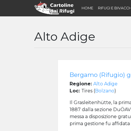
HOME
RIFUGI E BIVACCH
Alto Adige
Bergamo (Rifugio) g
Regione:
Alto Adige
Loc:
Tires (
Bolzano
)
Il Grasleitenhütte, la pri
1887 dalla sezione DuÖAV di
messa a disposizione grat
prima gestione fu affidata 