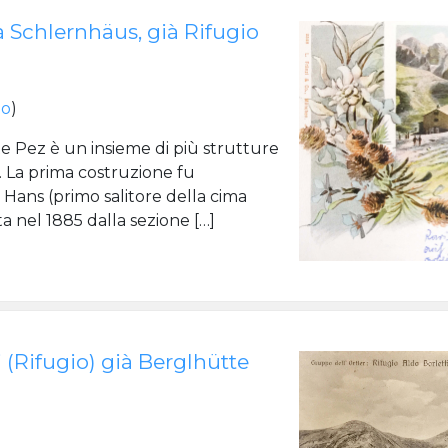
à Schlernhäus, già Rifugio
no
)
te Pez è un insieme di più strutture
i. La prima costruzione fu
Hans (primo salitore della cima
 nel 1885 dalla sezione […]
 (Rifugio) già Berglhütte