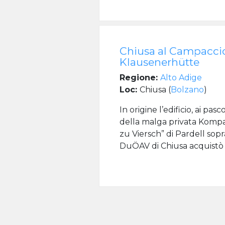
Chiusa al Campaccio
Klausenerhütte
Regione:
Alto Adige
Loc:
Chiusa (
Bolzano
)
In origine l’edificio, ai pa
della malga privata Kompa
zu Viersch” di Pardell sopr
DuÖAV di Chiusa acquistò i