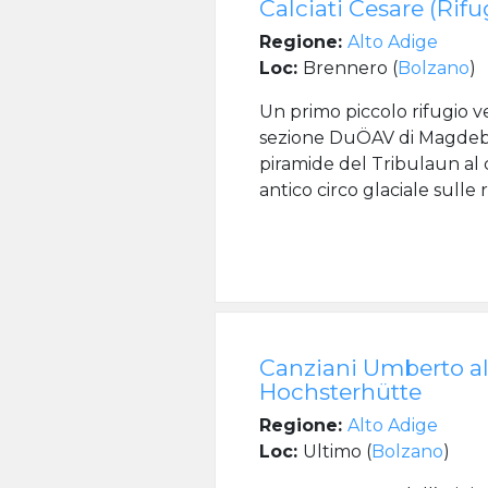
Calciati Cesare (Rif
Regione:
Alto Adige
Loc:
Brennero (
Bolzano
)
Un primo piccolo rifugio v
sezione DuÖAV di Magdeburg
piramide del Tribulaun al
antico circo glaciale sulle r
Canziani Umberto al
Hochsterhütte
Regione:
Alto Adige
Loc:
Ultimo (
Bolzano
)