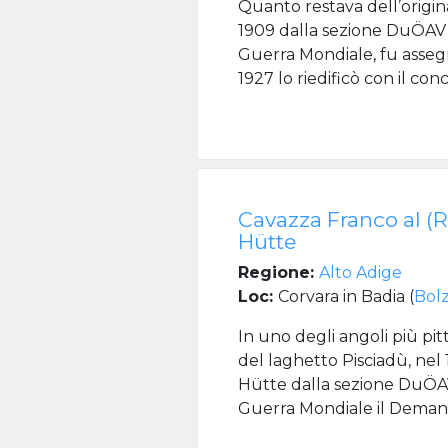
Quanto restava dell’origin
1909 dalla sezione DuÖAV 
Guerra Mondiale, fu assegn
1927 lo riedificò con il con
Cavazza Franco al (R
Hütte
Regione:
Alto Adige
Loc:
Corvara in Badia (
Bol
In uno degli angoli più pit
del laghetto Pisciadù, nel
Hütte dalla sezione DuÖA
Guerra Mondiale il Demanio