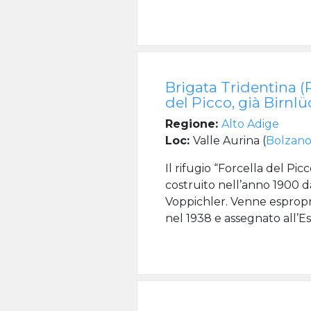
Brigata Tridentina (R
del Picco, già Birnl
Regione:
Alto Adige
Loc:
Valle Aurina (
Bolzan
Il rifugio “Forcella del Pi
costruito nell’anno 1900 d
Voppichler. Venne espropr
nel 1938 e assegnato all’Ese