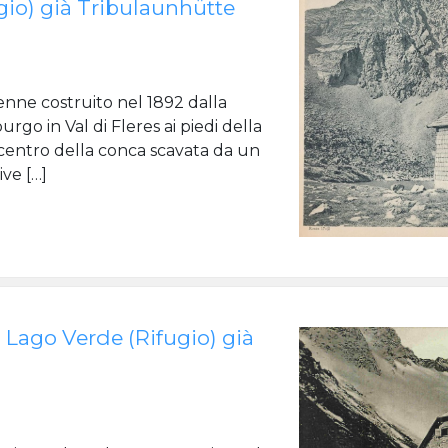
ugio) già Tribulaunhütte
enne costruito nel 1892 dalla
o in Val di Fleres ai piedi della
 centro della conca scavata da un
ive […]
 Lago Verde (Rifugio) già